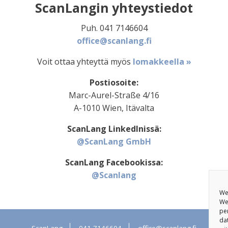
ScanLangin yhteystiedot
Puh. 041 7146604
office@scanlang.fi
Voit ottaa yhteyttä myös
lomakkeella »
Postiosoite:
Marc-Aurel-Straße 4/16
A-1010 Wien, Itävalta
ScanLang LinkedInissä:
@ScanLang GmbH
ScanLang Facebookissa:
@Scanlang
We
We
pe
da
ScanLang
041 7146604
office@scanlang.fi