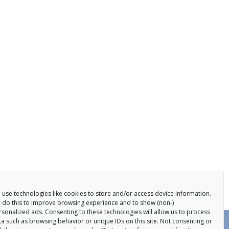
 use technologies like cookies to store and/or access device information.
 do this to improve browsing experience and to show (non-)
rsonalized ads. Consenting to these technologies will allow us to process
ta such as browsing behavior or unique IDs on this site. Not consenting or