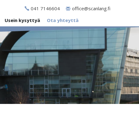
041 7146604
office@scanlang.fi
Usein kysyttyä
Ota yhteyttä