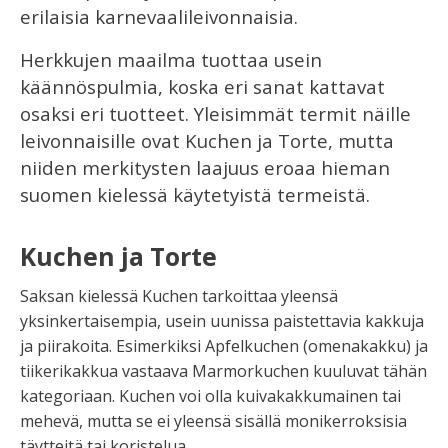
erilaisia karnevaalileivonnaisia.
Herkkujen maailma tuottaa usein
käännöspulmia, koska eri sanat kattavat
osaksi eri tuotteet. Yleisimmät termit näille
leivonnaisille ovat
Kuchen
ja
Torte
, mutta
niiden merkitysten laajuus eroaa hieman
suomen kielessä käytetyistä termeistä.
Kuchen ja Torte
Saksan kielessä
Kuchen
tarkoittaa yleensä
yksinkertaisempia, usein uunissa paistettavia kakkuja
ja piirakoita. Esimerkiksi
Apfelkuchen
(omenakakku) ja
tiikerikakkua vastaava
Marmorkuchen
kuuluvat tähän
kategoriaan. Kuchen voi olla kuivakakkumainen tai
mehevä, mutta se ei yleensä sisällä monikerroksisia
täytteitä tai koristelua.