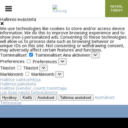
YHTEYS-
TIEDOT
Hallinnoi evästeitä
We use technologies like cookies to store and/or access device
information. We do this to improve browsing experience and to
show (non-) personalized ads. Consenting to these technologies
will allow us to process data such as browsing behavior or
unique IDs on this site. Not consenting or withdrawing consent,
may adversely affect certain features and functions.
Toiminnalliset
Toiminnalliset
Aina aktiivinen
Preferences
Preferences
Tilastot
Tilastot
Markkinointi
Markkinointi
Hallitse vaihtoehtoja
Hallinnoi palveluita
Hallitse {vendor_count} toimittajia
Lue lisää näistä tarkoituksista
Asetukset
Hyväksy
Kiellä
Asetukset
Tallenna asetukset
Tietosuoja