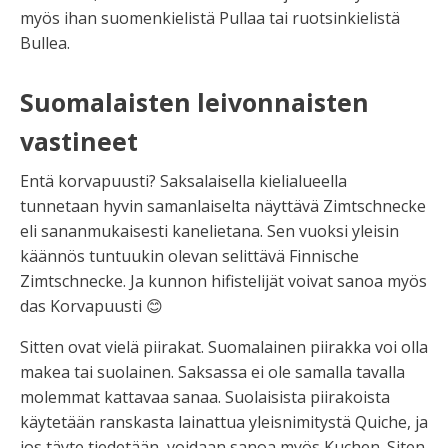
myös ihan suomenkielistä
Pullaa
tai ruotsinkielistä
Bulle
a.
Suomalaisten leivonnaisten
vastineet
Entä korvapuusti? Saksalaisella kielialueella
tunnetaan hyvin samanlaiselta näyttävä
Zimtschnecke
eli sananmukaisesti kanelietana. Sen vuoksi yleisin
käännös tuntuukin olevan selittävä
Finnische
Zimtschnecke
. Ja kunnon hifistelijät voivat sanoa myös
das Korvapuusti
😊
Sitten ovat vielä piirakat. Suomalainen piirakka voi olla
makea tai suolainen. Saksassa ei ole samalla tavalla
molemmat kattavaa sanaa. Suolaisista piirakoista
käytetään ranskasta lainattua yleisnimitystä
Quiche
, ja
jos täyte tiedetään, voidaan sanoa myös Kuchen. Siten