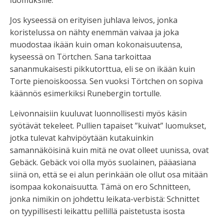
Jos kyseessä on erityisen juhlava leivos, jonka
koristelussa on nähty enemmän vaivaa ja joka
muodostaa ikään kuin oman kokonaisuutensa,
kyseessä on
Törtchen
. Sana tarkoittaa
sananmukaisesti pikkutorttua, eli se on ikään kuin
Torte pienoiskoossa. Sen vuoksi Törtchen on sopiva
käännös esimerkiksi Runebergin tortulle.
Leivonnaisiin kuuluvat luonnollisesti myös käsin
syötävät tekeleet. Pullien tapaiset ”kuivat” luomukset,
jotka tulevat kahvipöytään kutakuinkin
samannäköisinä kuin mitä ne ovat olleet uunissa, ovat
Gebäck
. Gebäck voi olla myös suolainen, pääasiana
siinä on, että se ei alun perinkään ole ollut osa mitään
isompaa kokonaisuutta. Tämä on ero Schnitteen,
jonka nimikin on johdettu leikata-verbistä: Schnittet
on tyypillisesti leikattu pellillä paistetusta isosta