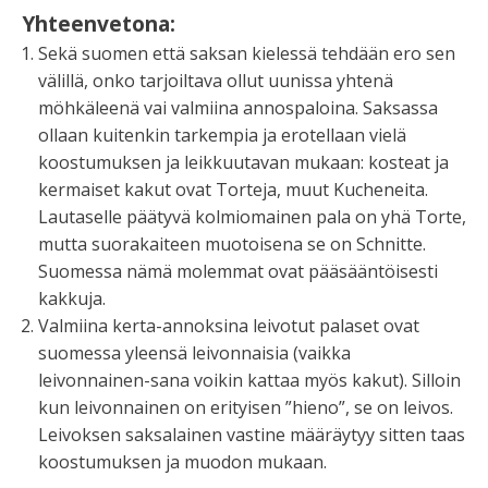
Yhteenvetona:
Sekä suomen että saksan kielessä tehdään ero sen
välillä, onko tarjoiltava ollut uunissa yhtenä
möhkäleenä vai valmiina annospaloina. Saksassa
ollaan kuitenkin tarkempia ja erotellaan vielä
koostumuksen ja leikkuutavan mukaan: kosteat ja
kermaiset kakut ovat Torteja, muut Kucheneita.
Lautaselle päätyvä kolmiomainen pala on yhä Torte,
mutta suorakaiteen muotoisena se on Schnitte.
Suomessa nämä molemmat ovat pääsääntöisesti
kakkuja.
Valmiina kerta-annoksina leivotut palaset ovat
suomessa yleensä leivonnaisia (vaikka
leivonnainen-sana voikin kattaa myös kakut). Silloin
kun leivonnainen on erityisen ”hieno”, se on leivos.
Leivoksen saksalainen vastine määräytyy sitten taas
koostumuksen ja muodon mukaan.