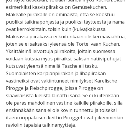
esimerkiksi kasvispiirakka on
Gemüsekuchen
.
Makealle piirakalle on ominaista, että se koostuu
puoliksi taikinapohjasta ja puoliksi täytteestä ja nämä
ovat kerroksittain, toisin kuin (kuiva)kakussa.
Makeassa piirakassa ei kuitenkaan ole kermavaahtoa,
joten se ei saksaksi yleensä ole Torte, vaan Kuchen.
Yksittäisinä leivottuja piirakoita, joitain suomessa
voidaan kutsua myös piiraiksi, saksan natiivipuhujat
kutsuvat yleensä nimellä
Tasche
eli tasku.
Suomalaisten karjalanpiirakan ja lihapiirakan
vastineiksi ovat vakiintuneet nimitykset
Karelische
Pirogge
ja
Fleischpirogge
, joissa
Pirogge
on
slaavilaisista kielistä lainattu sana. Se ei kuitenkaan
ole paras mahdollinen vastine kaikille piirakoille, sillä
ensinnäkään sana ei ole kovin tunnettu ja toiseksi
itäeurooppalaisen keittiö Pirogget ovat pikemminkin
raviolin tapaisia taikinanyyttejä.