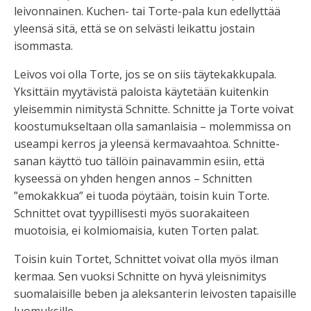
leivonnainen. Kuchen- tai Torte-pala kun edellyttää
yleensä sitä, että se on selvästi leikattu jostain
isommasta.
Leivos voi olla Torte, jos se on siis täytekakkupala.
Yksittäin myytävistä paloista käytetään kuitenkin
yleisemmin nimitystä
Schnitte
. Schnitte ja Torte voivat
koostumukseltaan olla samanlaisia – molemmissa on
useampi kerros ja yleensä kermavaahtoa. Schnitte-
sanan käyttö tuo tällöin painavammin esiin, että
kyseessä on yhden hengen annos – Schnitten
”emokakkua” ei tuoda pöytään, toisin kuin Torte.
Schnittet ovat tyypillisesti myös suorakaiteen
muotoisia, ei kolmiomaisia, kuten Torten palat.
Toisin kuin Tortet, Schnittet voivat olla myös ilman
kermaa. Sen vuoksi Schnitte on hyvä yleisnimitys
suomalaisille beben ja aleksanterin leivosten tapaisille
luomuksille.