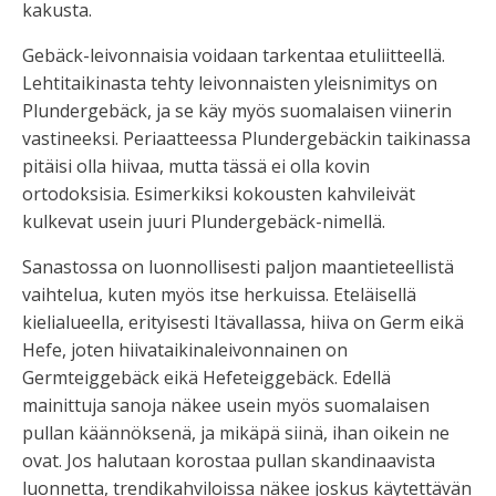
kakusta.
Gebäck-leivonnaisia voidaan tarkentaa etuliitteellä.
Lehtitaikinasta tehty leivonnaisten yleisnimitys on
Plundergebäck
, ja se käy myös suomalaisen viinerin
vastineeksi. Periaatteessa Plundergebäckin taikinassa
pitäisi olla hiivaa, mutta tässä ei olla kovin
ortodoksisia. Esimerkiksi kokousten kahvileivät
kulkevat usein juuri Plundergebäck-nimellä.
Sanastossa on luonnollisesti paljon maantieteellistä
vaihtelua, kuten myös itse herkuissa. Eteläisellä
kielialueella, erityisesti Itävallassa, hiiva on
Germ
eikä
Hefe
, joten hiivataikinaleivonnainen on
Germteiggebäck
eikä
Hefeteiggebäck
. Edellä
mainittuja sanoja näkee usein myös suomalaisen
pullan käännöksenä, ja mikäpä siinä, ihan oikein ne
ovat. Jos halutaan korostaa pullan skandinaavista
luonnetta, trendikahviloissa näkee joskus käytettävän