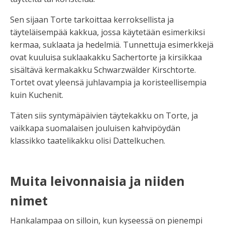
Sen sijaan
Torte
tarkoittaa kerroksellista ja
täyteläisempää kakkua, jossa käytetään esimerkiksi
kermaa, suklaata ja hedelmiä. Tunnettuja esimerkkejä
ovat kuuluisa suklaakakku
Sachertorte
ja kirsikkaa
sisältävä kermakakku
Schwarzwälder Kirschtorte
.
Tortet ovat yleensä juhlavampia ja koristeellisempia
kuin Kuchenit.
Täten siis syntymäpäivien täytekakku on Torte, ja
vaikkapa suomalaisen jouluisen kahvipöydän
klassikko taatelikakku olisi
Dattelkuchen
.
Muita leivonnaisia ja niiden
nimet
Hankalampaa on silloin, kun kyseessä on pienempi